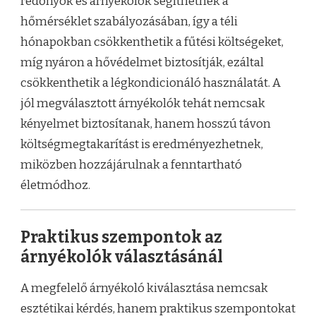
redőnyök és árnyékolók segíthetnek a
hőmérséklet szabályozásában, így a téli
hónapokban csökkenthetik a fűtési költségeket,
míg nyáron a hővédelmet biztosítják, ezáltal
csökkenthetik a légkondicionáló használatát. A
jól megválasztott árnyékolók tehát nemcsak
kényelmet biztosítanak, hanem hosszú távon
költségmegtakarítást is eredményezhetnek,
miközben hozzájárulnak a fenntartható
életmódhoz.
Praktikus szempontok az
árnyékolók választásánál
A megfelelő árnyékoló kiválasztása nemcsak
esztétikai kérdés, hanem praktikus szempontokat