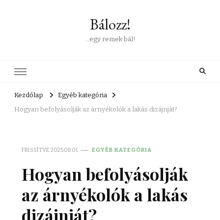
Bálozz!
…egy remek bál!
Kezdőlap
Egyéb kategória
Hogyan befolyásolják az árnyékolók a lakás dizájnját?
FRISSÍTVE
2025.08.01.
EGYÉB KATEGÓRIA
Hogyan befolyásolják
az árnyékolók a lakás
dizájnját?