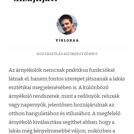
VIHLORAA
HOGYAN
HOZZÁSZÓLÁS A(Z)
BEJEGYZÉSHEZ
BEFOLYÁSOLJÁK
AZ
Az árnyékolók nemcsak praktikus funkciókat
ÁRNYÉKOLÓK
A
látnak el, hanem fontos szerepet játszanak a lakás
LAKÁS
esztétikai megjelenésében is. A különböző
DIZÁJNJÁT?
árnyékoló rendszerek, mint a redőnyök, reluxák
vagy napernyők, jelentősen hozzájárulnak az
otthon hangulatához és stílusához. A megfelelő
árnyékoló kiválasztása segíthet abban, hogy a
lakás még kényelmesebbé váljon, miközben a