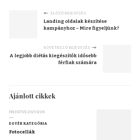
ELŐZŐ BEJEGYZÉS
Landing oldalak készítése
kampányhoz – Mire figyeljünk?
KÖVETKEZŐ BEJEGYZÉS
A legjobb diétás kiegészítők idősebb
férfiak számára
Ajánlott cikkek
FRISSÍTVE
2023.12.08.
EGYÉB KATEGÓRIA
Fotocellák