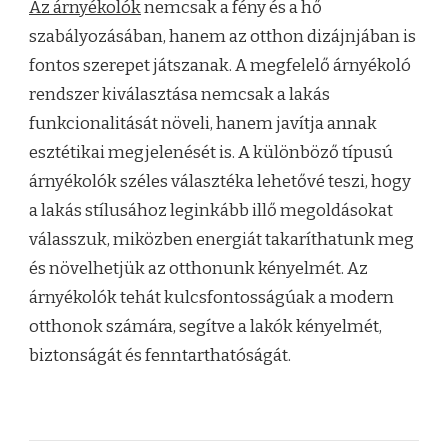
Az árnyékolók
nemcsak a fény és a hő
szabályozásában, hanem az otthon dizájnjában is
fontos szerepet játszanak. A megfelelő árnyékoló
rendszer kiválasztása nemcsak a lakás
funkcionalitását növeli, hanem javítja annak
esztétikai megjelenését is. A különböző típusú
árnyékolók széles választéka lehetővé teszi, hogy
a lakás stílusához leginkább illő megoldásokat
válasszuk, miközben energiát takaríthatunk meg
és növelhetjük az otthonunk kényelmét. Az
árnyékolók tehát kulcsfontosságúak a modern
otthonok számára, segítve a lakók kényelmét,
biztonságát és fenntarthatóságát.