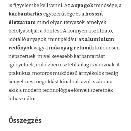
is figyelembe kell venni. Az
anyagok
minősége, a
karbantartás
egyszerűsége és a
hosszú
élettartam
mind olyan tényezők, amelyek
befolyásolják a döntést. A könnyen tisztítható,
időtálló anyagok, mint például az
alumínium
redőnyök
vagy a
műanyag reluxák
különösen
népszerűek, mivel kevesebb karbantartást
igényelnek, miközben esztétikailag is vonzóak. A
praktikus, motoros működésű árnyékolók pedig
kényelmes megoldást kínálnak azok számára,
akik a modern technológia előnyeit szeretnék
kihasználni.
Összegzés