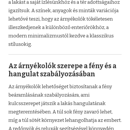
a lakást a saját ízlésünkhöz és a tér adottságaihoz
igazítsuk. A színek, anyagok és minták variációja
lehetővé teszi, hogy az árnyékolók tökéletesen
illeszkedjenek a különböző enteriőrökhöz, a
modern minimalizmustól kezdve a klasszikus
stílusokig.
Az árnyékolók szerepe a fény és a
hangulat szabályozásában
Az árnyékolók lehetőséget biztosítanak a fény
beáramlásának szabályozására, ami
kulcsszerepet játszik a lakás hangulatának
megteremtésében. A túl sok fény zavaró lehet,
míg a túl sötét környezet lehangolhatja az embert.
A redőnyök és reluxák segítségével könnyedén