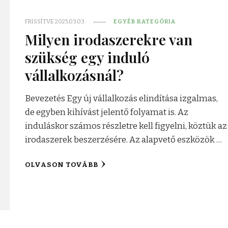
FRISSÍTVE
2025.03.03.
EGYÉB KATEGÓRIA
Milyen irodaszerekre van
szükség egy induló
vállalkozásnál?
Bevezetés Egy új vállalkozás elindítása izgalmas,
de egyben kihívást jelentő folyamat is. Az
induláskor számos részletre kell figyelni, köztük az
irodaszerek beszerzésére. Az alapvető eszközök …
OLVASON TOVÁBB