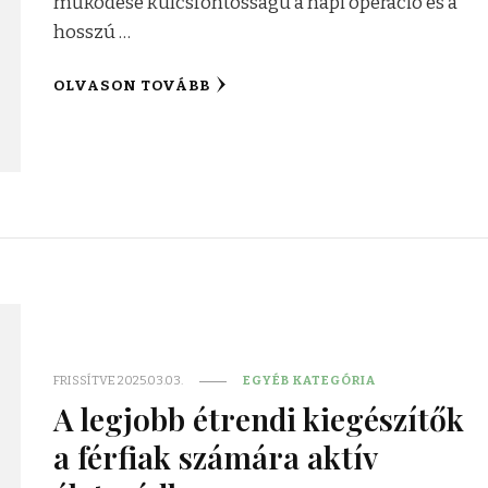
működése kulcsfontosságú a napi operáció és a
hosszú …
OLVASON TOVÁBB
FRISSÍTVE
2025.03.03.
EGYÉB KATEGÓRIA
A legjobb étrendi kiegészítők
a férfiak számára aktív