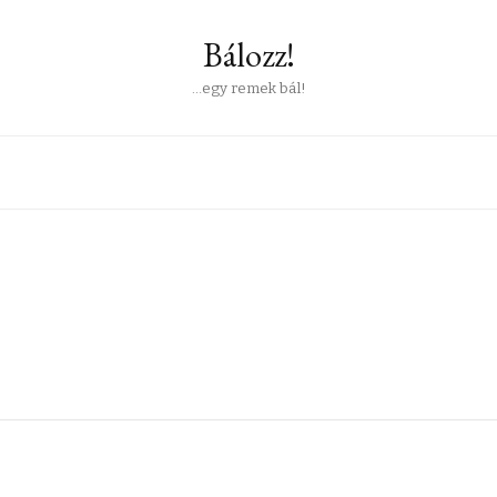
Bálozz!
…egy remek bál!