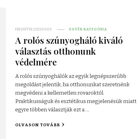
FRISSÍTVE
2025.03.03.
EGYÉB KATEGÓRIA
A rolós szúnyogháló kiváló
választás otthonunk
védelmére
A rolós szúnyoghálók az egyik legnépszerűbb
megoldást jelentik, ha otthonunkat szeretnénk
megvédeni a kellemetlen rovaroktól.
Praktikusságuk és esztétikus megjelenésük miatt
egyre többen választják ezt a …
OLVASON TOVÁBB