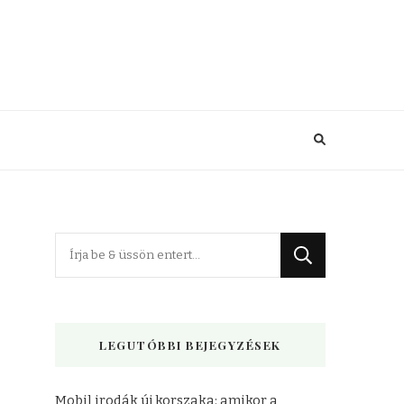
Keres
valamit?
LEGUTÓBBI BEJEGYZÉSEK
Mobil irodák új korszaka: amikor a